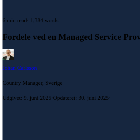
6 min
read
·
1,384
words
Fordele ved en Managed Service Pro
Johan Carlsson
Country Manager, Sverige
Udgivet
:
9. juni 2025
·
Opdateret
:
30. juni 2025
·