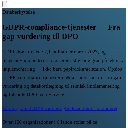
Databeskyttelse
GDPR-compliance-tjenester — Fra
gap-vurdering til DPO
GDPR-bøder nåede 2,1 milliarder euro i 2023, og
tilsynsmyndighederne fokuserer i stigende grad på teknisk
implementering — ikke bare papirdokumentation. Opsios
GDPR-compliance-tjenester dækker hele spektret fra gap-
vurdering og datakortlægning til teknisk implementering
og løbende DPO-as-a-Service.
Få din gratis GDPR-vurdering
Se hvad der er inkluderet
Over 100 organisationer i 6 lande stoler på os