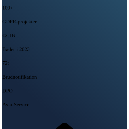
100+
GDPR-projekter
€2,1B
Bøder i 2023
72t
Brudnotifikation
DPO
As-a-Service