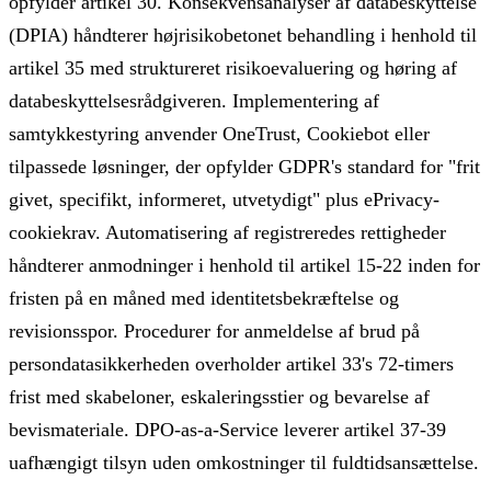
opfylder artikel 30. Konsekvensanalyser af databeskyttelse
(DPIA) håndterer højrisikobetonet behandling i henhold til
artikel 35 med struktureret risikoevaluering og høring af
databeskyttelsesrådgiveren. Implementering af
samtykkestyring anvender OneTrust, Cookiebot eller
tilpassede løsninger, der opfylder GDPR's standard for "frit
givet, specifikt, informeret, utvetydigt" plus ePrivacy-
cookiekrav. Automatisering af registreredes rettigheder
håndterer anmodninger i henhold til artikel 15-22 inden for
fristen på en måned med identitetsbekræftelse og
revisionsspor. Procedurer for anmeldelse af brud på
persondatasikkerheden overholder artikel 33's 72-timers
frist med skabeloner, eskaleringsstier og bevarelse af
bevismateriale. DPO-as-a-Service leverer artikel 37-39
uafhængigt tilsyn uden omkostninger til fuldtidsansættelse.