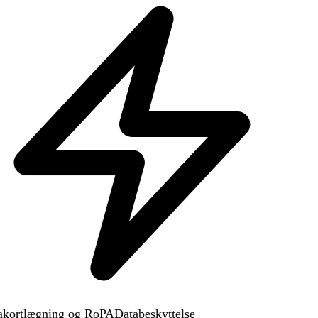
kortlægning og RoPA
Databeskyttelse