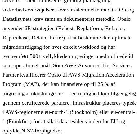
servere — den forudsætter grundig planlægning,
sikkerhedsovervejelser i overensstemmelse med GDPR og
Datatilsynets krav samt en dokumenteret metodik. Opsio
anvender 6R-strategien (Rehost, Replatform, Refactor,
Repurchase, Retain, Retire) til at bestemme den optimale
migrationstilgang for hver enkelt workload og har
gennemført 500+ vellykkede migreringer med nul nedetid
som operationelt mål. Som AWS Advanced Tier Services
Partner kvalificerer Opsio til AWS Migration Acceleration
Program (MAP), der kan finansiere op til 25 % af
migreringsomkostningerne — en mulighed kun tilgængelig
gennem certificerede partnere. Infrastruktur placeres typisk
i AWS-regionerne eu-north-1 (Stockholm) eller eu-central-
1 (Frankfurt) for at sikre dataresidens inden for EU og
opfylde NIS2-forpligtelser.