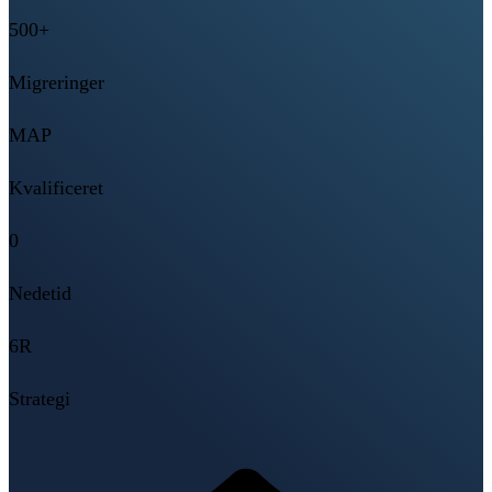
500+
Migreringer
MAP
Kvalificeret
0
Nedetid
6R
Strategi