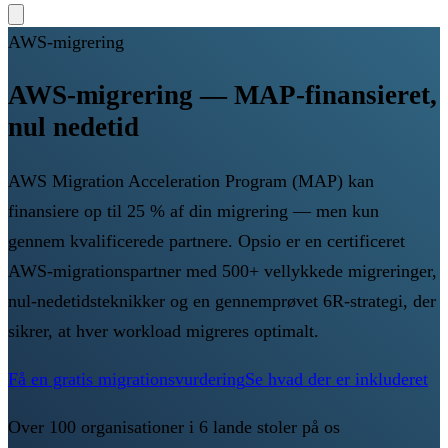
AWS-migrering
AWS-migrering — MAP-finansieret,
nul nedetid
AWS Migration Acceleration Program (MAP) kan
finansiere op til 25 % af din migrering — men kun
gennem kvalificerede partnere. Opsio er en certificeret
AWS-migrationspartner med 500+ vellykkede migreringer,
nul-nedetidsteknikker og en gennemprøvet 6R-strategi, der
sikrer, at hver workload migreres optimalt.
Få en gratis migrationsvurdering
Se hvad der er inkluderet
Over 100 organisationer i 6 lande stoler på os