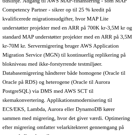
tidslinje. Adgang til AWS MAP-finansiering - som MAP
Competency Partner - sikrer op til 25 % kredit på
kvalificerede migrationsudgifter, hvor MAP Lite
understøtter projekter med en ARR på 700K kr-3,5M kr og
standard MAP understøtter projekter med en ARR på 3,5M
kr-70M kr. Servermigrering bruger AWS Application
Migration Service (MGN) til kontinuerlig replikering på
blokniveau med ikke-forstyrrende testmiljøer.
Databasemigrering håndterer både homogene (Oracle til
Oracle på RDS) og heterogene (Oracle til Aurora
PostgreSQL) via DMS med AWS SCT til
skemakonvertering. Applikationsmodernisering til
ECS/EKS, Lambda, Aurora eller DynamoDB kører
sammen med migrering, hvor det giver værdi. Optimering
efter migrering omfatter velarkitekteret gennemgang på