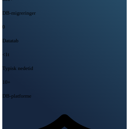
DB-migreringer
0
Datatab
<1t
Typisk nedetid
10+
DB-platforme