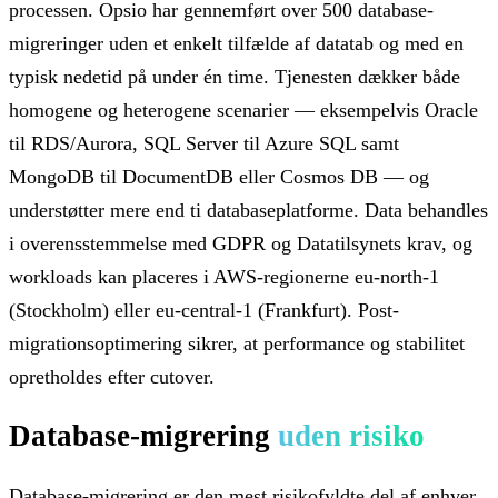
processen. Opsio har gennemført over 500 database-
migreringer uden et enkelt tilfælde af datatab og med en
typisk nedetid på under én time. Tjenesten dækker både
homogene og heterogene scenarier — eksempelvis Oracle
til RDS/Aurora, SQL Server til Azure SQL samt
MongoDB til DocumentDB eller Cosmos DB — og
understøtter mere end ti databaseplatforme. Data behandles
i overensstemmelse med GDPR og Datatilsynets krav, og
workloads kan placeres i AWS-regionerne eu-north-1
(Stockholm) eller eu-central-1 (Frankfurt). Post-
migrationsoptimering sikrer, at performance og stabilitet
opretholdes efter cutover.
Database-migrering
uden risiko
Database-migrering er den mest risikofyldte del af enhver