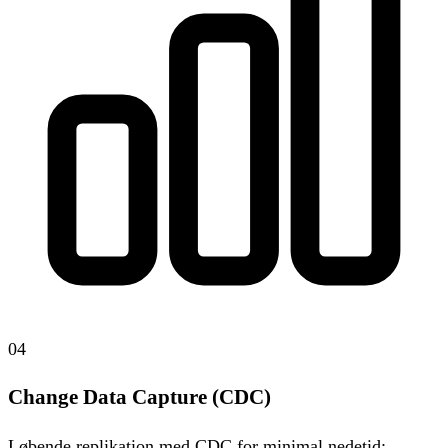
04
Change Data Capture (CDC)
Løbende replikation med CDC for minimal nedetid: