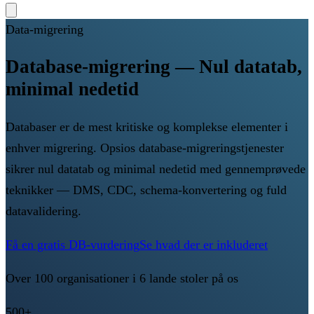
Data-migrering
Database-migrering — Nul datatab,
minimal nedetid
Databaser er de mest kritiske og komplekse elementer i
enhver migrering. Opsios database-migreringstjenester
sikrer nul datatab og minimal nedetid med gennemprøvede
teknikker — DMS, CDC, schema-konvertering og fuld
datavalidering.
Få en gratis DB-vurdering
Se hvad der er inkluderet
Over 100 organisationer i 6 lande stoler på os
500+