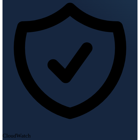
CloudWatch