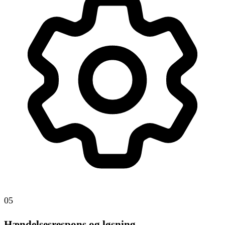
05
Hændelsesrespons og løsning