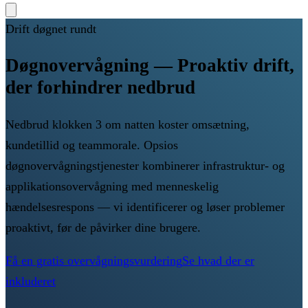
Drift døgnet rundt
Døgnovervågning — Proaktiv drift,
der forhindrer nedbrud
Nedbrud klokken 3 om natten koster omsætning,
kundetillid og teammorale. Opsios
døgnovervågningstjenester kombinerer infrastruktur- og
applikationsovervågning med menneskelig
hændelsesrespons — vi identificerer og løser problemer
proaktivt, før de påvirker dine brugere.
Få en gratis overvågningsvurdering
Se hvad der er
inkluderet