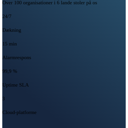
Over 100 organisationer i 6 lande stoler på os
24/7
Dækning
15 min
Alarmrespons
99,9 %
Uptime SLA
3
Cloud-platforme