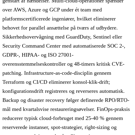
genstart af hændelser. Multi-cloud-operationer spænder
over AWS, Azure og GCP under ét team med
platformscertificerede ingeniører, hvilket eliminerer
behovet for parallel ansættelse på tværs af udbydere.
Sikkerhedsovervågning med GuardDuty, Sentinel eller
Security Command Center med automatiserede SOC 2-,
GDPR-, HIPAA- og ISO 27001-
overensstemmelseskontroller og 48-timers kritisk CVE-
patching. Infrastructure-as-code-disciplin gennem
Terraform og CI/CD eliminerer konsol-klik-drift;
konfigurationsdrift registreres og reverseres automatisk.
Backup og disaster recovery følger definerede RPO/RTO-
mål med kvartalsvise restaureringsøvelser. FinOps-praksis
reducerer typisk cloud-forbruget med 25-40 % gennem
reserverede instanser, spot-strategier, right-sizing og