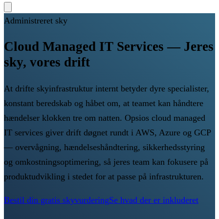
Administreret sky
Cloud Managed IT Services — Jeres
sky, vores drift
At drifte skyinfrastruktur internt betyder dyre specialister,
konstant beredskab og håbet om, at teamet kan håndtere
hændelser klokken tre om natten. Opsios cloud managed
IT services giver drift døgnet rundt i AWS, Azure og GCP
— overvågning, hændelseshåndtering, sikkerhedsstyring
og omkostningsoptimering, så jeres team kan fokusere på
produktudvikling i stedet for at passe på infrastrukturen.
Bestil din gratis skyvurdering
Se hvad der er inkluderet