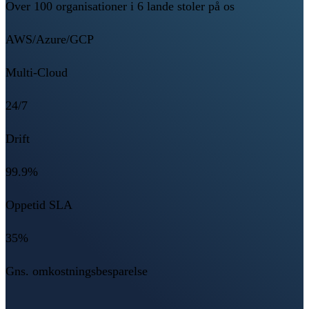
Over 100 organisationer i 6 lande stoler på os
AWS/Azure/GCP
Multi-Cloud
24/7
Drift
99.9%
Oppetid SLA
35%
Gns. omkostningsbesparelse