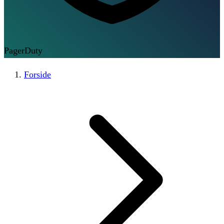
PagerDuty
Forside