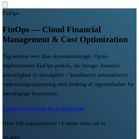
FinOps
FinOps — Cloud Financial
Management & Cost Optimization
Tag kontrol over dine skyomkostninger. Opsio
implementerer FinOps-praksis, der bringer finansiel
ansvarlighed til skyudgifter – kombinerer automatiseret
omkostningsoptimering med ændring af ingeniørkultur for
bæredygtige besparelser.
Contact Us
Se hvad der er inkluderet
Over 100 organisationer i 6 lande stoler på os
30-40%