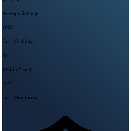
Average Savings
100%
Cost Visibility
3x
ROI in Year 1
24/7
Cost Monitoring