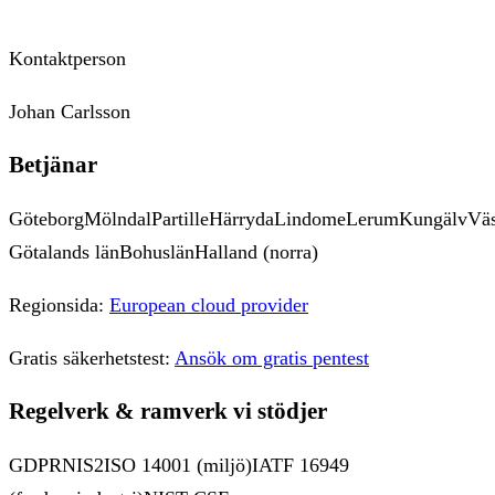
Kontaktperson
Johan Carlsson
Betjänar
Göteborg
Mölndal
Partille
Härryda
Lindome
Lerum
Kungälv
Väs
Götalands län
Bohuslän
Halland (norra)
Regionsida:
European cloud provider
Gratis säkerhetstest:
Ansök om gratis pentest
Regelverk & ramverk vi stödjer
GDPR
NIS2
ISO 14001 (miljö)
IATF 16949