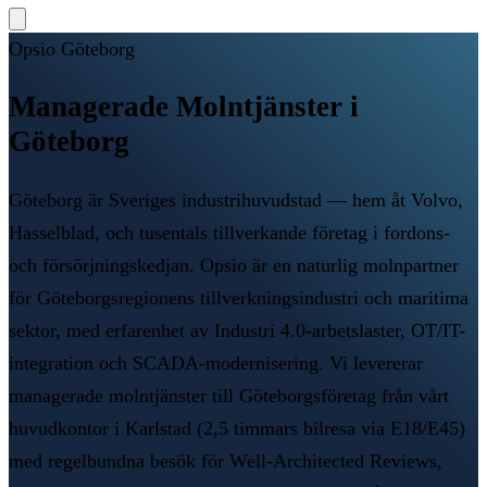
Opsio
Göteborg
Managerade Molntjänster i
Göteborg
Göteborg är Sveriges industrihuvudstad — hem åt Volvo,
Hasselblad, och tusentals tillverkande företag i fordons-
och försörjningskedjan. Opsio är en naturlig molnpartner
för Göteborgsregionens tillverkningsindustri och maritima
sektor, med erfarenhet av Industri 4.0-arbetslaster, OT/IT-
integration och SCADA-modernisering. Vi levererar
managerade molntjänster till Göteborgsföretag från vårt
huvudkontor i Karlstad (2,5 timmars bilresa via E18/E45)
med regelbundna besök för Well-Architected Reviews,