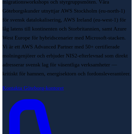
migrationsworkshops och styrgruppsmöten. Våra
Göteborgskunder utnyttjar AWS Stockholm (eu-north-1)
för svensk datalokalisering, AWS Ireland (eu-west-1) för
låg latens till kontinenten och Storbritannien, samt Azure
West Europe för hybridscenarier med Microsoft-stacken.
Vi är ett AWS Advanced Partner med 50+ certifierade
molningenjörer och erbjuder NIS2-efterlevnad som direkt
adresserar svensk lag för väsentliga verksamheter —
kritiskt för hamnen, energisektorn och fordonsleverantörer.
Kontakta Göteborg-kontoret