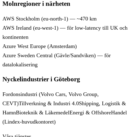
Molnregioner i närheten
AWS Stockholm (eu-north-1) — ~470 km
AWS Ireland (eu-west-1) — för low-latency till UK och
kontinenten
Azure West Europe (Amsterdam)
Azure Sweden Central (Gävle/Sandviken) — för
datalokalisering
Nyckelindustrier i Göteborg
Fordonsindustri (Volvo Cars, Volvo Group,
CEVT)
Tillverkning & Industri 4.0
Shipping, Logistik &
Hamn
Bioteknik & Läkemedel
Energi & Offshore
Handel
(Lindex-huvudkontoret)
Våra tjänster