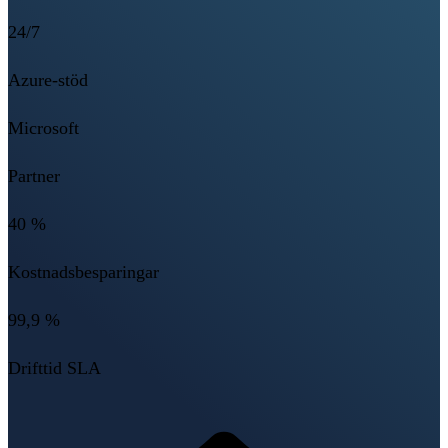
24/7
Azure-stöd
Microsoft
Partner
40 %
Kostnadsbesparingar
99,9 %
Drifttid SLA