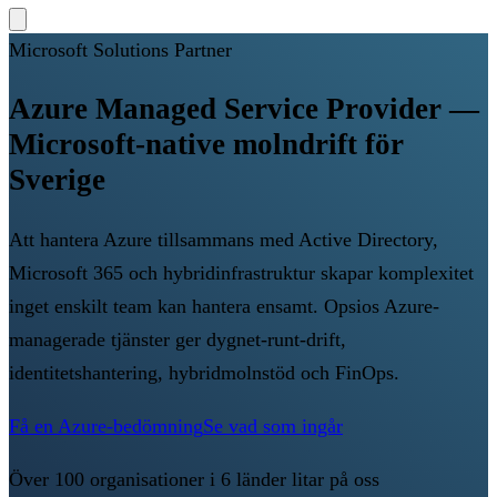
Microsoft Solutions Partner
Azure Managed Service Provider —
Microsoft-native molndrift för
Sverige
Att hantera Azure tillsammans med Active Directory,
Microsoft 365 och hybridinfrastruktur skapar komplexitet
inget enskilt team kan hantera ensamt. Opsios Azure-
managerade tjänster ger dygnet-runt-drift,
identitetshantering, hybridmolnstöd och FinOps.
Få en Azure-bedömning
Se vad som ingår
Över 100 organisationer i 6 länder litar på oss