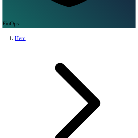
FinOps
Hem