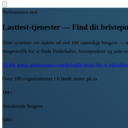
Performance-test
Lasttest-tjenester — Find dit bristep
Dine systemer ser stabile ud ved 100 samtidige brugere — me
brugertrafik for at finde flaskehalse, bristepunkter og auto-s
Få din gratis performance-vurdering
Se hvad der er inkludere
Over 100 organisationer i 6 lande stoler på os
1M+
Simulerede brugere
500+