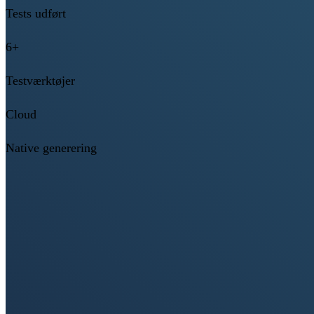
Tests udført
6+
Testværktøjer
Cloud
Native generering