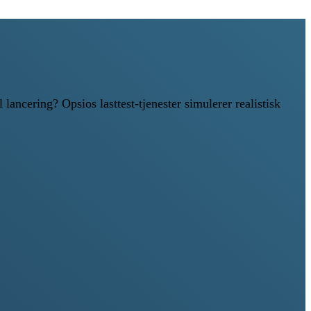
ncering? Opsios lasttest-tjenester simulerer realistisk