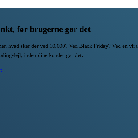
unkt, før brugerne gør det
n hvad sker der ved 10.000? Ved Black Friday? Ved en viral la
caling-fejl, inden dine kunder gør det.
t