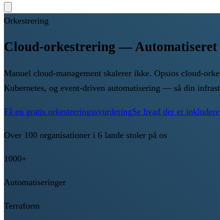
Orkestrering
Cloud-orkestrering — Automatiseret i
Manuel cloud-management skalerer ikke. Opsios cloud-orkestr
Kubernetes, og event-driven automatisering — så din infrast
Få en gratis orkestreringssvurdering
Se hvad der er inkludere
Over 100 organisationer i 6 lande stoler på os
1000+
Automatiseringer
Terraform