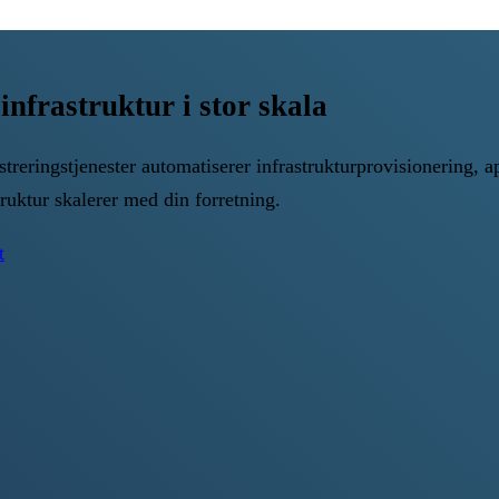
nfrastruktur i stor skala
eringstjenester automatiserer infrastrukturprovisionering, a
ruktur skalerer med din forretning.
t