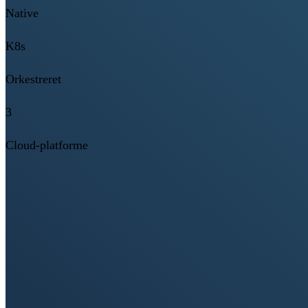
Native
K8s
Orkestreret
3
Cloud-platforme