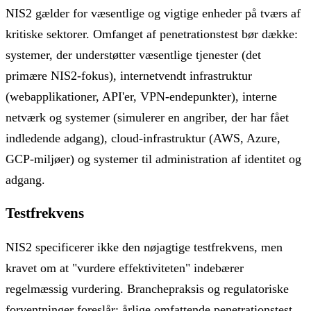
NIS2 gælder for væsentlige og vigtige enheder på tværs af
kritiske sektorer. Omfanget af penetrationstest bør dække:
systemer, der understøtter væsentlige tjenester (det
primære NIS2-fokus), internetvendt infrastruktur
(webapplikationer, API'er, VPN-endepunkter), interne
netværk og systemer (simulerer en angriber, der har fået
indledende adgang), cloud-infrastruktur (AWS, Azure,
GCP-miljøer) og systemer til administration af identitet og
adgang.
Testfrekvens
NIS2 specificerer ikke den nøjagtige testfrekvens, men
kravet om at "vurdere effektiviteten" indebærer
regelmæssig vurdering. Branchepraksis og regulatoriske
forventninger foreslår: årlige omfattende penetrationstest,