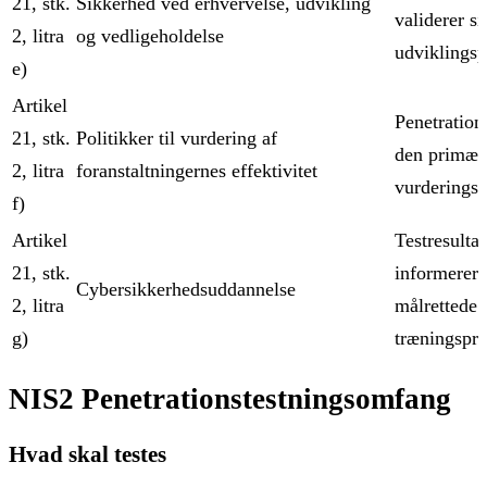
21, stk.
Sikkerhed ved erhvervelse, udvikling
validerer si
2, litra
og vedligeholdelse
udviklingsp
e)
Artikel
Penetrations
21, stk.
Politikker til vurdering af
den primær
2, litra
foranstaltningernes effektivitet
vurderings
f)
Artikel
Testresultat
21, stk.
informerer
Cybersikkerhedsuddannelse
2, litra
målrettede
g)
træningsprio
NIS2 Penetrationstestningsomfang
Hvad skal testes