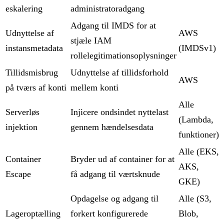
eskalering
administratoradgang
Adgang til IMDS for at
Udnyttelse af
AWS
stjæle IAM
instansmetadata
(IMDSv1)
rollelegitimationsoplysninger
Tillidsmisbrug
Udnyttelse af tillidsforhold
AWS
på tværs af konti
mellem konti
Alle
Serverløs
Injicere ondsindet nyttelast
(Lambda,
injektion
gennem hændelsesdata
funktioner)
Alle (EKS,
Container
Bryder ud af container for at
AKS,
Escape
få adgang til værtsknude
GKE)
Opdagelse og adgang til
Alle (S3,
Lageroptælling
forkert konfigurerede
Blob,