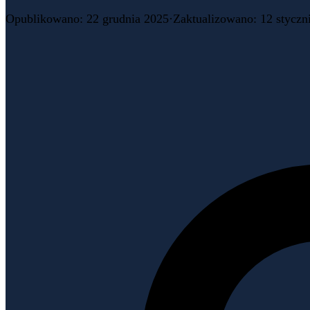
Opublikowano
:
22 grudnia 2025
·
Zaktualizowano
:
12 styczn