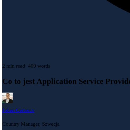
2 min
read
·
409
words
Co to jest Application Service Provi
Johan Carlsson
Country Manager, Szwecja