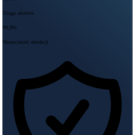
Triage alertów
99,9%
Skuteczność detekcji