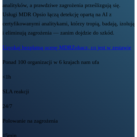
analityków, a prawdziwe zagrożenia prześlizgują się.
Usługi MDR Opsio łączą detekcję opartą na AI z
certyfikowanymi analitykami, którzy tropią, badają, izolują
i eliminują zagrożenia — zanim dojdzie do szkód.
Uzyskaj bezpłatną ocenę MDR
Zobacz, co jest w zestawie
Ponad 100 organizacji w 6 krajach nam ufa
<1h
SLA reakcji
24/7
Polowanie na zagrożenia
15min