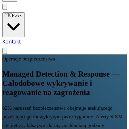
🇵🇱
Polski
Kontakt
Operacje bezpieczeństwa
Managed Detection & Response —
Całodobowe wykrywanie i
reagowanie na zagrożenia
82% naruszeń bezpieczeństwa obejmuje atakującego
pozostającego niewykrytym przez tygodnie. Alerty SIEM
się piętrzą, fałszywe alarmy pochłaniają godziny