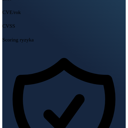
CVE/rok
CVSS
Scoring ryzyka