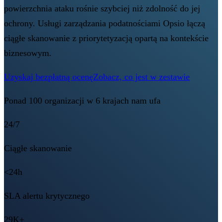
powierzchnia ataku rośnie szybciej niż zdolność do jej
ochrony. Usługi zarządzania podatnościami Opsio łączą
ciągłe skanowanie z priorytetyzacją opartą na kontekście
biznesowym.
Uzyskaj bezpłatną ocenę
Zobacz, co jest w zestawie
Ponad 100 organizacji w 6 krajach nam ufa
24/7
Ciągłe skanowanie
<24h
SLA alertu krytycznego
29K+