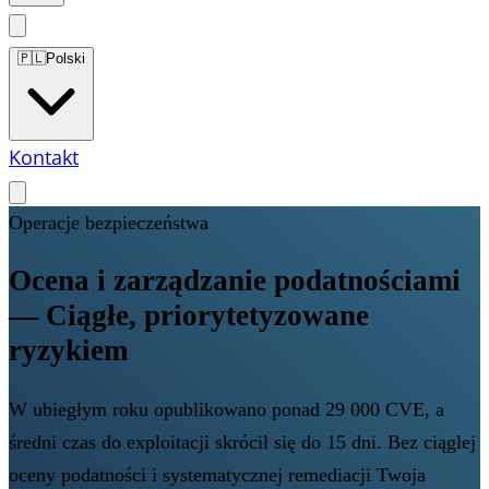
🇵🇱
Polski
Kontakt
Operacje bezpieczeństwa
Ocena i zarządzanie podatnościami
— Ciągłe, priorytetyzowane
ryzykiem
W ubiegłym roku opublikowano ponad 29 000 CVE, a
średni czas do exploitacji skrócił się do 15 dni. Bez ciągłej
oceny podatności i systematycznej remediacji Twoja