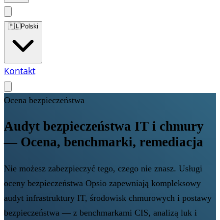
🇵🇱
Polski
Kontakt
Ocena bezpieczeństwa
Audyt bezpieczeństwa IT i chmury
— Ocena, benchmarki, remediacja
Nie możesz zabezpieczyć tego, czego nie znasz. Usługi
oceny bezpieczeństwa Opsio zapewniają kompleksowy
audyt infrastruktury IT, środowisk chmurowych i postawy
bezpieczeństwa — z benchmarkami CIS, analizą luk i