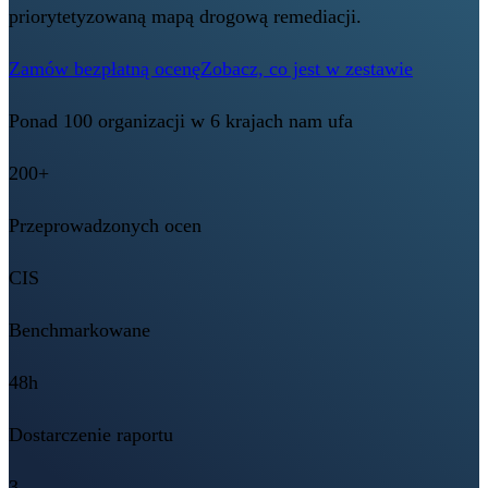
priorytetyzowaną mapą drogową remediacji.
Zamów bezpłatną ocenę
Zobacz, co jest w zestawie
Ponad 100 organizacji w 6 krajach nam ufa
200+
Przeprowadzonych ocen
CIS
Benchmarkowane
48h
Dostarczenie raportu
3