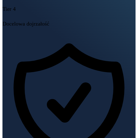
Tier 4
Docelowa dojrzałość