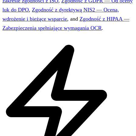
zakresie zgodności z ISO
,
Zgodność z GDPR — Od oceny
luk do DPO
,
Zgodność z dyrektywą NIS2 — Ocena,
wdrożenie i bieżące wsparcie
, and
Zgodność z HIPAA —
Zabezpieczenia spełniające wymagania OCR
.