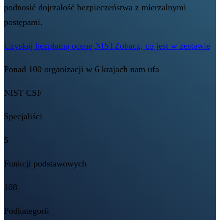
podnosić dojrzałość bezpieczeństwa z mierzalnymi
postępami.
Uzyskaj bezpłatną ocenę NIST
Zobacz, co jest w zestawie
Ponad 100 organizacji w 6 krajach nam ufa
NIST CSF
Specjaliści
5
Funkcji podstawowych
108
Podkategorii