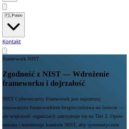
🇵🇱
Polski
Kontakt
Framework NIST
Zgodność z NIST — Wdrożenie
frameworku i dojrzałość
NIST Cybersecurity Framework jest najszerzej
stosowanym frameworkiem bezpieczeństwa na świecie —
ale większość organizacji zatrzymuje się na Tier 2. Opsio
wdraża i monitoruje kontrole NIST, aby systematycznie