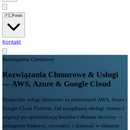
🇵🇱
Polski
Kontakt
Rozwiązania Chmurowe
Rozwiązania Chmurowe & Usługi
— AWS, Azure & Google Cloud
Eksperckie usługi chmurowe na platformach AWS, Azure i
Google Cloud Platform. Od zarządzanej obsługi chmury i
migracji po optymalizację kosztów i disaster recovery —
pomagamy budować, prowadzić i skalować w chmurze.