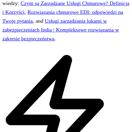
wiedzy:
Czym są Zarządzane Usługi Chmurowe? Definicja
i Korzyści
,
Rozwiązania chmurowe EDI: odpowiedzi na
Twoje pytania
, and
Usługi zarządzania lukami w
zabezpieczeniach India | Kompleksowe rozwiązania w
zakresie bezpieczeństwa
.