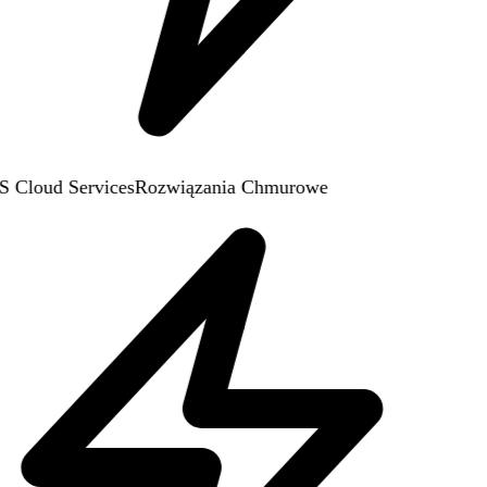
Cloud Services
Rozwiązania Chmurowe