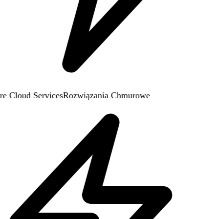
e Cloud Services
Rozwiązania Chmurowe