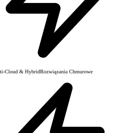
i-Cloud & Hybrid
Rozwiązania Chmurowe