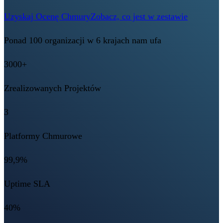
Uzyskaj Ocenę Chmury
Zobacz, co jest w zestawie
Ponad 100 organizacji w 6 krajach nam ufa
3000+
Zrealizowanych Projektów
3
Platformy Chmurowe
99,9%
Uptime SLA
40%