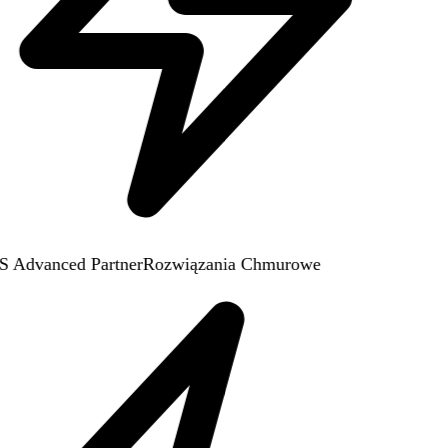
Advanced Partner
Rozwiązania Chmurowe