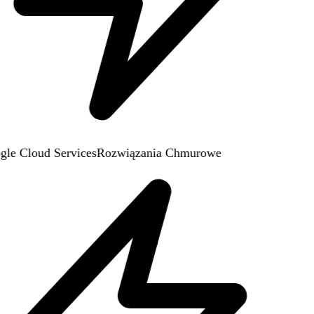
le Cloud Services
Rozwiązania Chmurowe