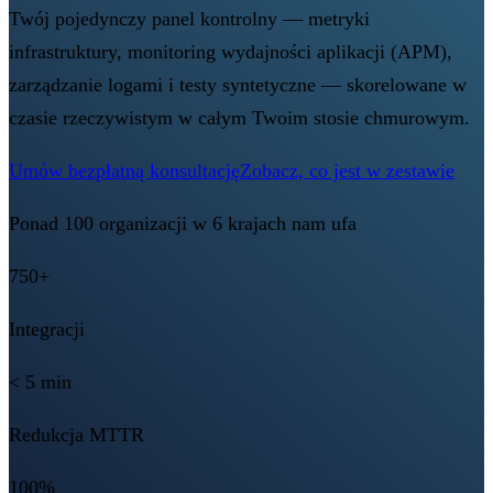
Twój pojedynczy panel kontrolny — metryki
infrastruktury, monitoring wydajności aplikacji (APM),
zarządzanie logami i testy syntetyczne — skorelowane w
czasie rzeczywistym w całym Twoim stosie chmurowym.
Umów bezpłatną konsultację
Zobacz, co jest w zestawie
Ponad 100 organizacji w 6 krajach nam ufa
750+
Integracji
< 5 min
Redukcja MTTR
100%