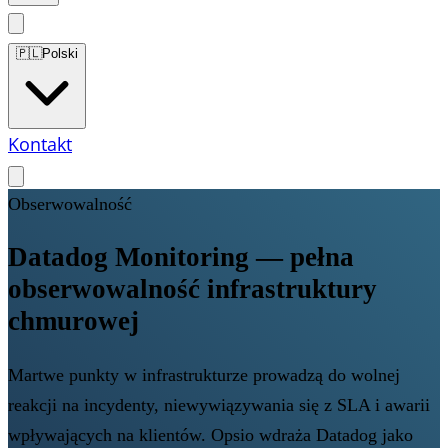
🇵🇱
Polski
Kontakt
Obserwowalność
Datadog Monitoring — pełna
obserwowalność infrastruktury
chmurowej
Martwe punkty w infrastrukturze prowadzą do wolnej
reakcji na incydenty, niewywiązywania się z SLA i awarii
wpływających na klientów. Opsio wdraża Datadog jako