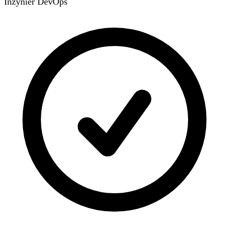
Inżynier DevOps