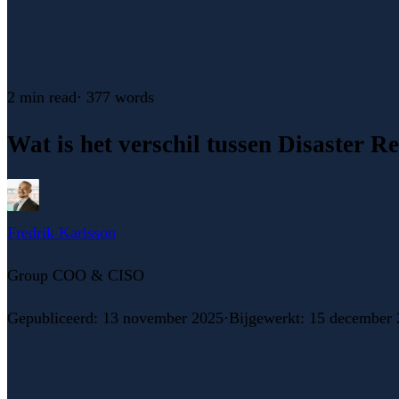
2 min
read
·
377
words
Wat is het verschil tussen Disaster R
Fredrik Karlsson
Group COO & CISO
Gepubliceerd
:
13 november 2025
·
Bijgewerkt
:
15 december 