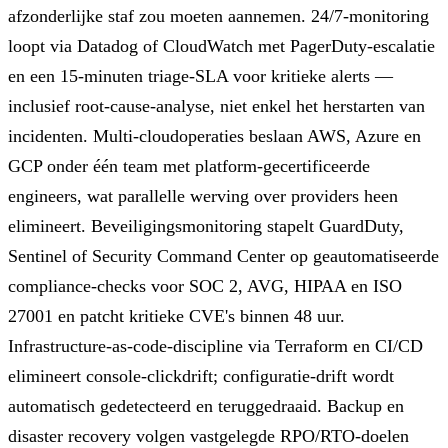
afzonderlijke staf zou moeten aannemen. 24/7-monitoring
loopt via Datadog of CloudWatch met PagerDuty-escalatie
en een 15-minuten triage-SLA voor kritieke alerts —
inclusief root-cause-analyse, niet enkel het herstarten van
incidenten. Multi-cloudoperaties beslaan AWS, Azure en
GCP onder één team met platform-gecertificeerde
engineers, wat parallelle werving over providers heen
elimineert. Beveiligingsmonitoring stapelt GuardDuty,
Sentinel of Security Command Center op geautomatiseerde
compliance-checks voor SOC 2, AVG, HIPAA en ISO
27001 en patcht kritieke CVE's binnen 48 uur.
Infrastructure-as-code-discipline via Terraform en CI/CD
elimineert console-clickdrift; configuratie-drift wordt
automatisch gedetecteerd en teruggedraaid. Backup en
disaster recovery volgen vastgelegde RPO/RTO-doelen