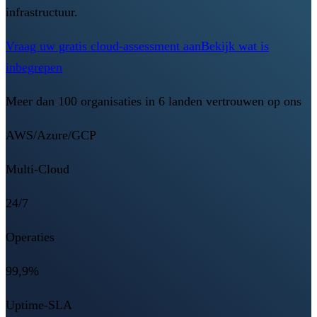
infrastructuur.
Vraag uw gratis cloud-assessment aan
Bekijk wat is
inbegrepen
Meer dan 100 organisaties in 6 landen vertrouwen op ons
AWS/Azure/GCP
Multi-Cloud
24/7
Operaties
99,9%
Uptime-SLA