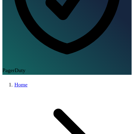
PagerDuty
Home