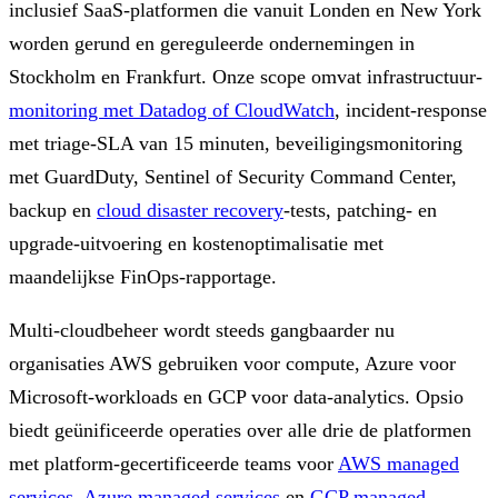
inclusief SaaS-platformen die vanuit Londen en New York
worden gerund en gereguleerde ondernemingen in
Stockholm en Frankfurt. Onze scope omvat infrastructuur-
monitoring met Datadog of CloudWatch
, incident-response
met triage-SLA van 15 minuten, beveiligingsmonitoring
met GuardDuty, Sentinel of Security Command Center,
backup en
cloud disaster recovery
-tests, patching- en
upgrade-uitvoering en kostenoptimalisatie met
maandelijkse FinOps-rapportage.
Multi-cloudbeheer wordt steeds gangbaarder nu
organisaties AWS gebruiken voor compute, Azure voor
Microsoft-workloads en GCP voor data-analytics. Opsio
biedt geünificeerde operaties over alle drie de platformen
met platform-gecertificeerde teams voor
AWS managed
services
,
Azure managed services
en
GCP managed