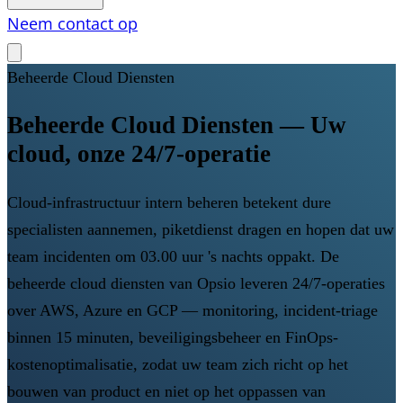
Neem contact op
Beheerde Cloud Diensten
Beheerde Cloud Diensten — Uw
cloud, onze 24/7-operatie
Cloud-infrastructuur intern beheren betekent dure
specialisten aannemen, piketdienst dragen en hopen dat uw
team incidenten om 03.00 uur 's nachts oppakt. De
beheerde cloud diensten van Opsio leveren 24/7-operaties
over AWS, Azure en GCP — monitoring, incident-triage
binnen 15 minuten, beveiligingsbeheer en FinOps-
kostenoptimalisatie, zodat uw team zich richt op het
bouwen van product en niet op het oppassen van