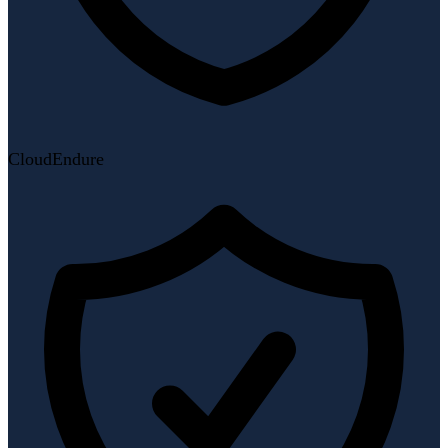
CloudEndure