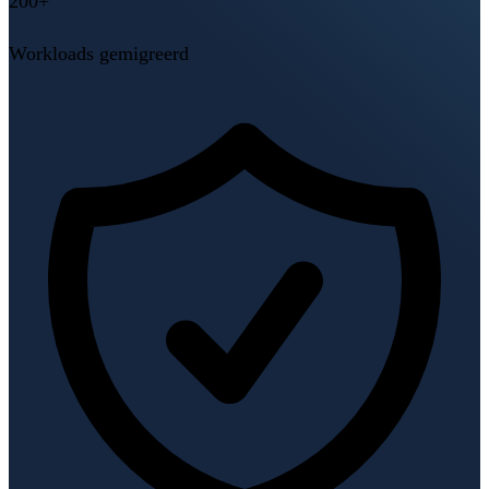
200+
Workloads gemigreerd