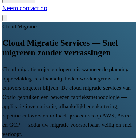
Neem contact op
Cloud Migratie
Cloud Migratie Services — Snel
migreren zonder verrassingen
Cloud-migratieprojecten lopen mis wanneer de planning
oppervlakkig is, afhankelijkheden worden gemist en
cutovers ongetest blijven. De cloud migratie services van
Opsio gebruiken een bewezen fabrieksmethodologie —
applicatie-inventarisatie, afhankelijkhedenkartering,
repetitie-cutovers en rollback-procedures op AWS, Azure
en GCP — zodat uw migratie voorspelbaar, veilig en snel
verloopt.