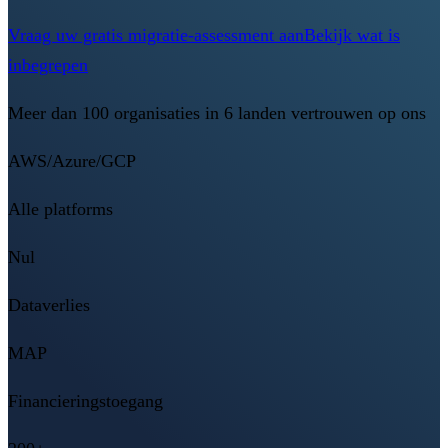
Vraag uw gratis migratie-assessment aan
Bekijk wat is
inbegrepen
Meer dan 100 organisaties in 6 landen vertrouwen op ons
AWS/Azure/GCP
Alle platforms
Nul
Dataverlies
MAP
Financieringstoegang