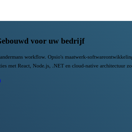
ebouwd voor uw bedrijf
an andermans workflow. Opsio's maatwerk-softwareontwikkeli
ties met React, Node.js, .NET en cloud-native architectuur z
n