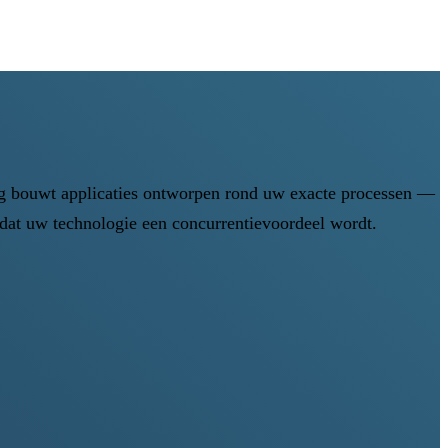
ng bouwt applicaties ontworpen rond uw exacte processen —
odat uw technologie een concurrentievoordeel wordt.