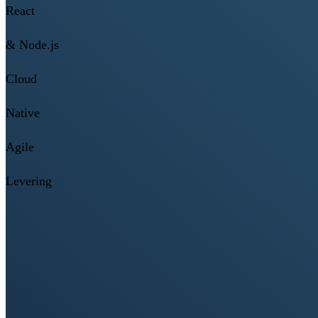
React
& Node.js
Cloud
Native
Agile
Levering