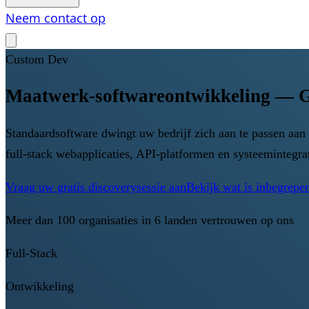
Neem contact op
Custom Dev
Maatwerk-softwareontwikkeling — G
Standaardsoftware dwingt uw bedrijf zich aan te passen a
full-stack webapplicaties, API-platformen en systeemintegra
Vraag uw gratis discoverysessie aan
Bekijk wat is inbegrepe
Meer dan 100 organisaties in 6 landen vertrouwen op ons
Full-Stack
Ontwikkeling