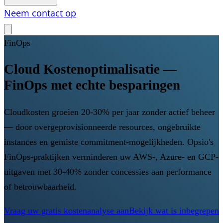
Neem contact op
FinOps
Cloud Kostenoptimalisatie —
FinOps met echte besparingen
Cloudkosten groeien 20-30% per jaar zonder actief beheer
— door overgeprovisionneerde resources, ongebruikte
instances en gemiste commitment-mogelijkheden. Opsio's
FinOps-praktijken verminderen uw AWS-, Azure- en GCP-
uitgaven met 30-40% zonder concessies aan performance
of betrouwbaarheid.
Vraag uw gratis kostenanalyse aan
Bekijk wat is inbegrepen