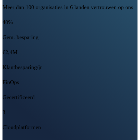
Meer dan 100 organisaties in 6 landen vertrouwen op ons
40%
Gem. besparing
€2,4M
Klantbesparing/jr
FinOps
Gecertificeerd
3
Cloudplatformen