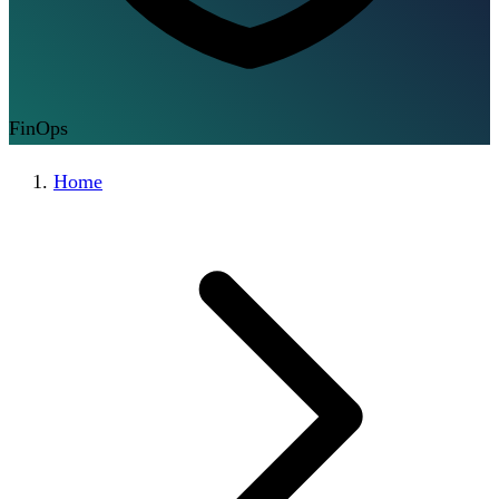
FinOps
Home