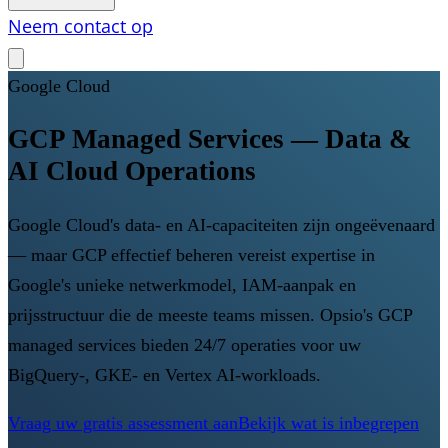
Neem contact op
Google Cloud
GCP Managed Services — Data &
AI Cloud Operations
Google Cloud's data- en AI-capaciteiten zijn ongeëvenaard
— maar GCP effectief beheren vereist expertise in
Google's unieke netwerkmodel, IAM-aanpak en
prijsstructuur die de meeste teams missen. Opsio's GCP
managed services bieden 24/7 operaties voor uw
BigQuery-, GKE- en Vertex AI-workloads.
Vraag uw gratis assessment aan
Bekijk wat is inbegrepen