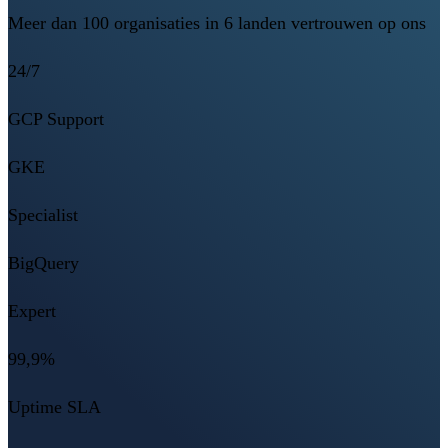
Meer dan 100 organisaties in 6 landen vertrouwen op ons
24/7
GCP Support
GKE
Specialist
BigQuery
Expert
99,9%
Uptime SLA