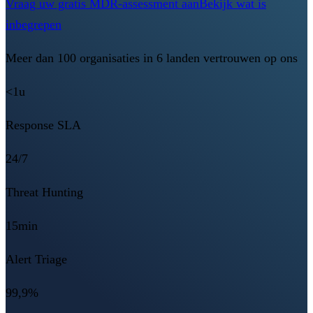
Vraag uw gratis MDR-assessment aan
Bekijk wat is
inbegrepen
Meer dan 100 organisaties in 6 landen vertrouwen op ons
<1u
Response SLA
24/7
Threat Hunting
15min
Alert Triage
99,9%