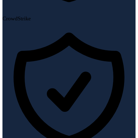
CrowdStrike