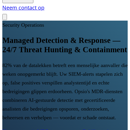
Neem contact op
Security Operations
Managed Detection & Response —
24/7 Threat Hunting & Containment
82% van de datalekken betreft een menselijke aanvaller die
weken onopgemerkt blijft. Uw SIEM-alerts stapelen zich
op, false positives verspillen analystentijd en echte
bedreigingen glippen erdoorheen. Opsio's MDR-diensten
combineren AI-gestuurde detectie met gecertificeerde
analisten die bedreigingen opsporen, onderzoeken,
beheersen en verhelpen — voordat er schade ontstaat.