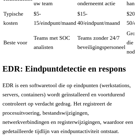
uw team
onderneemt actie
hand
Typische
$5-
$15-
$20-
kosten
15/eindpunt/maand
40/eindpunt/maand
50/e
Grot
Teams met SOC
Teams zonder 24/7
Beste voor
die c
analisten
beveiligingspersoneel
nodi
EDR: Eindpuntdetectie en respons
EDR is een softwaretool die op eindpunten (werkstations,
servers, containers) wordt geïnstalleerd en voortdurend
controleert op verdacht gedrag. Het registreert de
procesuitvoering, bestandswijzigingen,
netwerkverbindingen en registerwijzigingen, waardoor een
gedetailleerde tijdlijn van eindpuntactiviteit ontstaat.