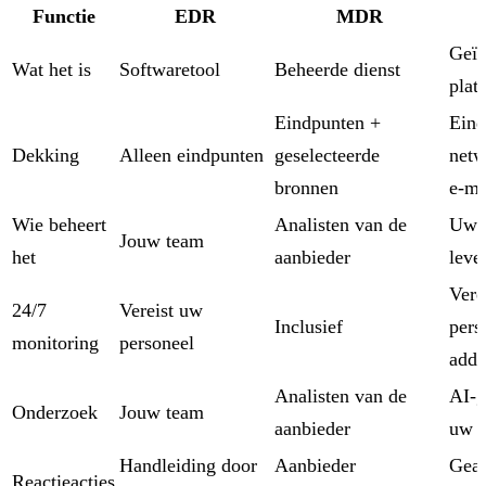
Functie
EDR
MDR
Geïn
Wat het is
Softwaretool
Beheerde dienst
plat
Eindpunten +
Eind
Dekking
Alleen eindpunten
geselecteerde
netw
bronnen
e-ma
Wie beheert
Analisten van de
Uw 
Jouw team
het
aanbieder
leve
Vere
24/7
Vereist uw
Inclusief
pers
monitoring
personeel
add-
Analisten van de
AI-g
Onderzoek
Jouw team
aanbieder
uw 
Handleiding door
Aanbieder
Geau
Reactieacties