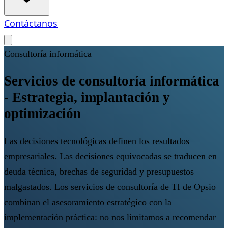
Contáctanos
Consultoría informática
Servicios de consultoría informática
- Estrategia, implantación y
optimización
Las decisiones tecnológicas definen los resultados
empresariales. Las decisiones equivocadas se traducen en
deuda técnica, brechas de seguridad y presupuestos
malgastados. Los servicios de consultoría de TI de Opsio
combinan el asesoramiento estratégico con la
implementación práctica: no nos limitamos a recomendar