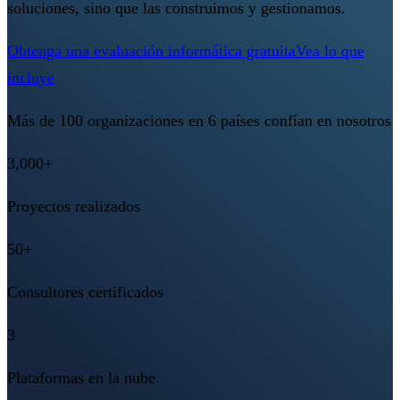
soluciones, sino que las construimos y gestionamos.
Obtenga una evaluación informática gratuita
Vea lo que
incluye
Más de 100 organizaciones en 6 países confían en nosotros
3,000+
Proyectos realizados
50+
Consultores certificados
3
Plataformas en la nube