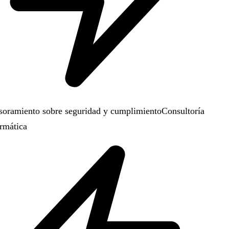
oramiento sobre seguridad y cumplimiento
Consultoría
rmática