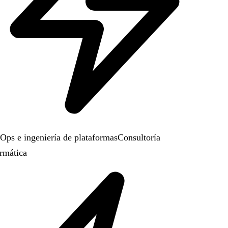
ps e ingeniería de plataformas
Consultoría
rmática