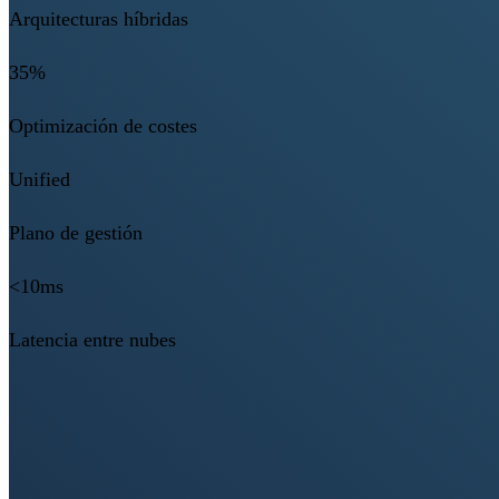
Arquitecturas híbridas
35%
Optimización de costes
Unified
Plano de gestión
<10ms
Latencia entre nubes