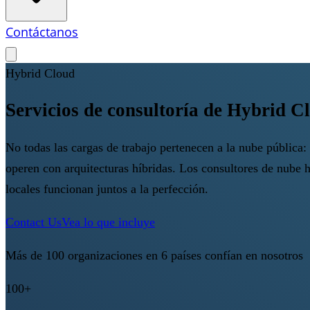
Contáctanos
Hybrid Cloud
Servicios de consultoría de Hybrid C
No todas las cargas de trabajo pertenecen a la nube pública: 
operen con arquitecturas híbridas. Los consultores de nube 
locales funcionan juntos a la perfección.
Contact Us
Vea lo que incluye
Más de 100 organizaciones en 6 países confían en nosotros
100+