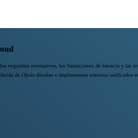
loud
los requisitos normativos, las limitaciones de latencia y las 
híbrida de Opsio diseñan e implementan entornos unificados en