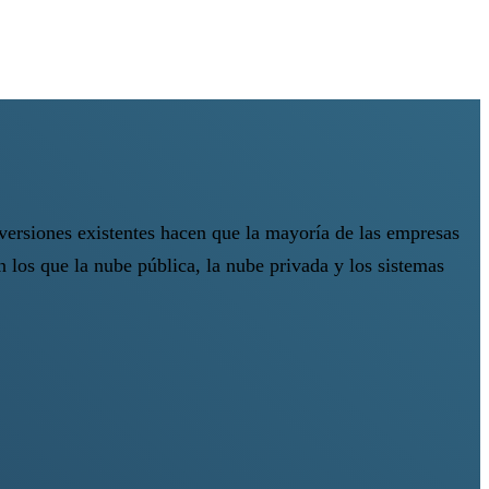
inversiones existentes hacen que la mayoría de las empresas
 los que la nube pública, la nube privada y los sistemas