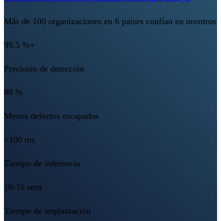
Más de 100 organizaciones en 6 países confían en nosotros
99.5 %+
Precisión de detección
80 %
Menos defectos escapados
<100 ms
Tiempo de inferencia
10-16 sem
Tiempo de implantación