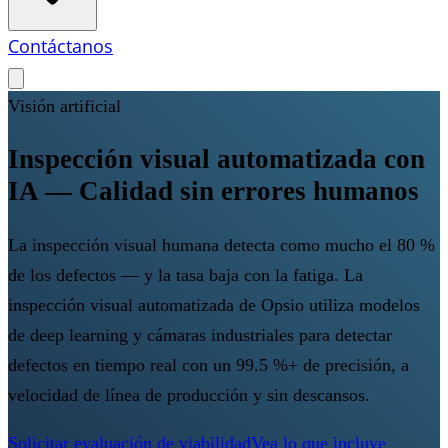
Contáctanos
Visión artificial
Inspección visual automatizada con
IA — Calidad sin errores humanos
La inspección visual humana detecta como mucho el 80 %
de los defectos — y la tasa baja con la fatiga. La
inspección visual automatizada de Opsio utiliza modelos
de deep learning y cámaras industriales para detectar
defectos en tiempo real con un 99.5 %+ de precisión, a
velocidad de línea de producción y sin descansos.
Solicitar evaluación de viabilidad
Vea lo que incluye