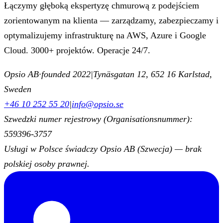
Łączymy głęboką ekspertyzę chmurową z podejściem
zorientowanym na klienta — zarządzamy, zabezpieczamy i
optymalizujemy infrastrukturę na AWS, Azure i Google
Cloud. 3000+ projektów. Operacje 24/7.
Opsio AB
·
founded 2022
|
Tynäsgatan 12, 652 16 Karlstad,
Sweden
+46 10 252 55 20
|
info@opsio.se
Szwedzki numer rejestrowy (Organisationsnummer):
559396-3757
Usługi w Polsce świadczy Opsio AB (Szwecja) — brak
polskiej osoby prawnej.