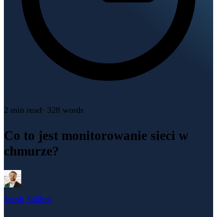
2 min
read
·
328
words
Co to jest monitorowanie sieci w
chmurze?
Jacob Stålbro