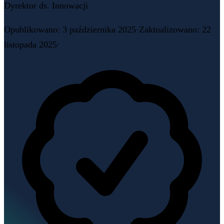
Dyrektor ds. Innowacji
Opublikowano
:
3 października 2025
·
Zaktualizowano
:
22
listopada 2025
·