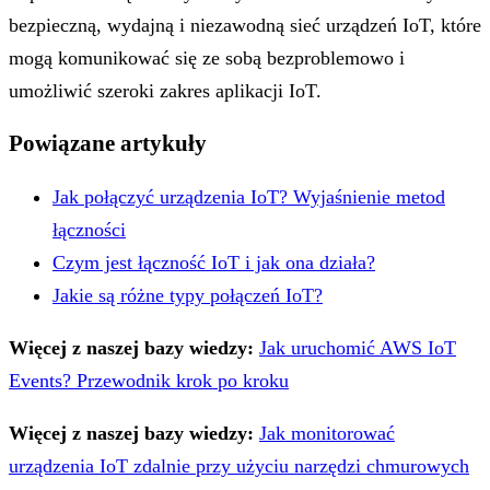
bezpieczną, wydajną i niezawodną sieć urządzeń IoT, które
mogą komunikować się ze sobą bezproblemowo i
umożliwić szeroki zakres aplikacji IoT.
Powiązane artykuły
Jak połączyć urządzenia IoT? Wyjaśnienie metod
łączności
Czym jest łączność IoT i jak ona działa?
Jakie są różne typy połączeń IoT?
Więcej z naszej bazy wiedzy:
Jak uruchomić AWS IoT
Events? Przewodnik krok po kroku
Więcej z naszej bazy wiedzy:
Jak monitorować
urządzenia IoT zdalnie przy użyciu narzędzi chmurowych