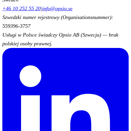
+46 10 252 55 20
|
info@opsio.se
Szwedzki numer rejestrowy (Organisationsnummer):
559396-3757
Usługi w Polsce świadczy Opsio AB (Szwecja) — brak
polskiej osoby prawnej.