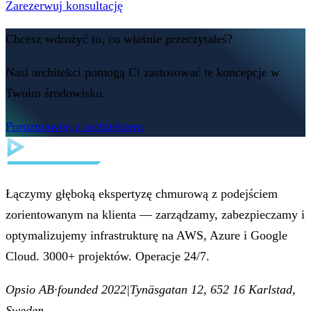
Zarezerwuj konsultację
Chcesz wdrożyć to, co właśnie przeczytałeś?
Nasi architekci pomogą Ci zastosować te koncepcje w
Twoim środowisku.
Porozmawiaj z architektem
Łączymy głęboką ekspertyzę chmurową z podejściem
zorientowanym na klienta — zarządzamy, zabezpieczamy i
optymalizujemy infrastrukturę na AWS, Azure i Google
Cloud. 3000+ projektów. Operacje 24/7.
Opsio AB
·
founded 2022
|
Tynäsgatan 12, 652 16 Karlstad,
Sweden