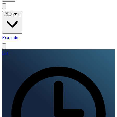
🇵🇱
Polski
Kontakt
IoT