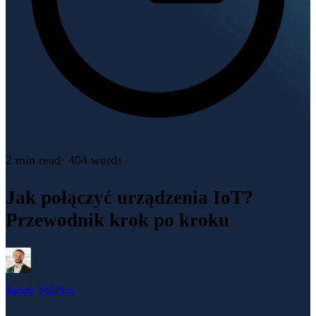
2 min
read
·
404
words
Jak połączyć urządzenia IoT?
Przewodnik krok po kroku
Jacob Stålbro