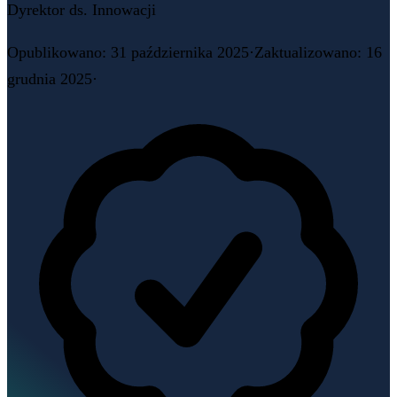
Dyrektor ds. Innowacji
Opublikowano
:
31 października 2025
·
Zaktualizowano
:
16
grudnia 2025
·