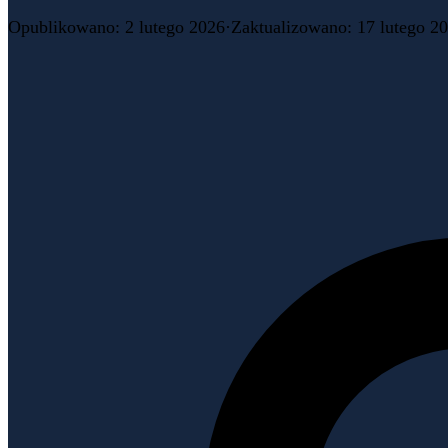
Opublikowano
:
2 lutego 2026
·
Zaktualizowano
:
17 lutego 2