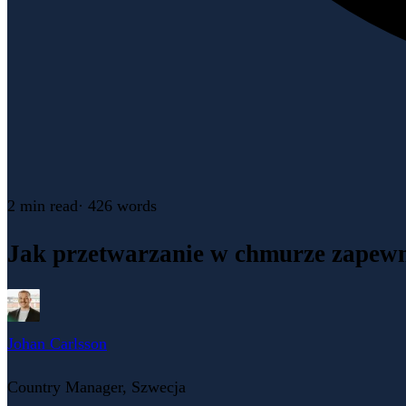
2 min
read
·
426
words
Jak przetwarzanie w chmurze zapewn
Johan Carlsson
Country Manager, Szwecja