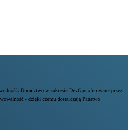
zawodność. Doradztwo w zakresie DevOps oferowane przez
erwowalność - dzięki czemu dostarczają Państwo