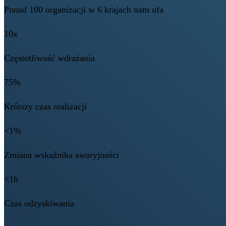
Ponad 100 organizacji w 6 krajach nam ufa
10x
Częstotliwość wdrażania
75%
Krótszy czas realizacji
<1%
Zmiana wskaźnika awaryjności
<1h
Czas odzyskiwania