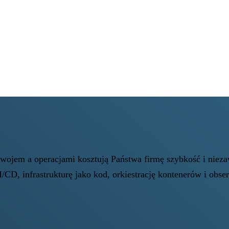
zwojem a operacjami kosztują Państwa firmę szybkość i nie
/CD, infrastrukturę jako kod, orkiestrację kontenerów i obs