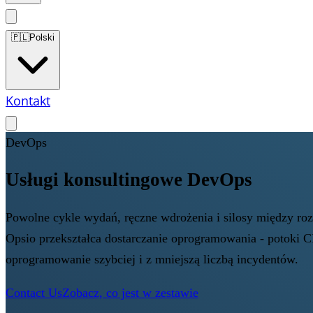
🇵🇱
Polski
Kontakt
DevOps
Usługi konsultingowe DevOps
Powolne cykle wydań, ręczne wdrożenia i silosy między ro
Opsio przekształca dostarczanie oprogramowania - potoki CI
oprogramowanie szybciej i z mniejszą liczbą incydentów.
Contact Us
Zobacz, co jest w zestawie