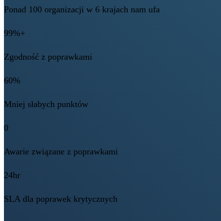
Ponad 100 organizacji w 6 krajach nam ufa
99%+
Zgodność z poprawkami
60%
Mniej słabych punktów
0
Awarie związane z poprawkami
24hr
SLA dla poprawek krytycznych