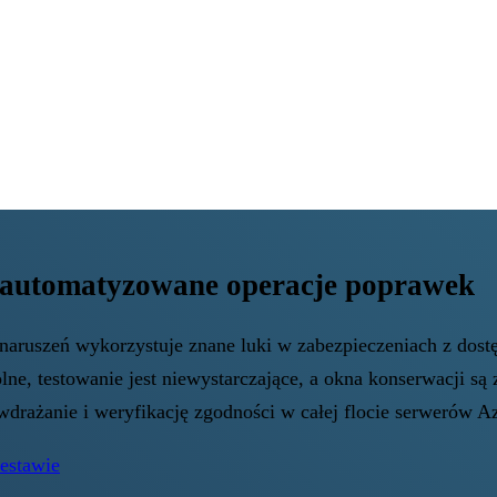
 zautomatyzowane operacje poprawek
aruszeń wykorzystuje znane luki w zabezpieczeniach z dostę
ne, testowanie jest niewystarczające, a okna konserwacji s
 wdrażanie i weryfikację zgodności w całej flocie serwerów 
zestawie