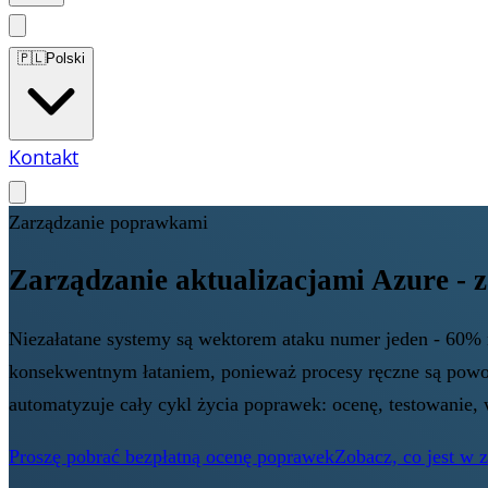
🇵🇱
Polski
Kontakt
Zarządzanie poprawkami
Zarządzanie aktualizacjami Azure -
Niezałatane systemy są wektorem ataku numer jeden - 60% n
konsekwentnym łataniem, ponieważ procesy ręczne są powol
automatyzuje cały cykl życia poprawek: ocenę, testowanie,
Proszę pobrać bezpłatną ocenę poprawek
Zobacz, co jest w 