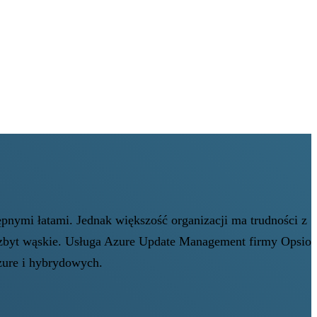
pnymi łatami. Jednak większość organizacji ma trudności z
ą zbyt wąskie. Usługa Azure Update Management firmy Opsio
Azure i hybrydowych.