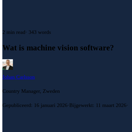
2 min
read
·
343
words
Wat is machine vision software?
Johan Carlsson
Country Manager, Zweden
Gepubliceerd
:
16 januari 2026
·
Bijgewerkt
:
11 maart 2026
·