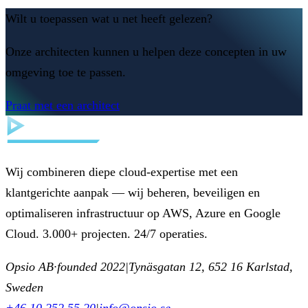
Wilt u toepassen wat u net heeft gelezen?
Onze architecten kunnen u helpen deze concepten in uw
omgeving toe te passen.
Praat met een architect
Wij combineren diepe cloud-expertise met een
klantgerichte aanpak — wij beheren, beveiligen en
optimaliseren infrastructuur op AWS, Azure en Google
Cloud. 3.000+ projecten. 24/7 operaties.
Opsio AB
·
founded 2022
|
Tynäsgatan 12, 652 16 Karlstad,
Sweden