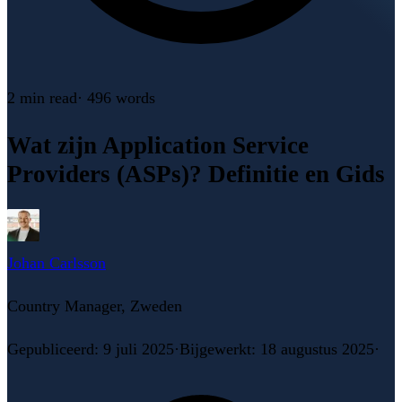
2 min
read
·
496
words
Wat zijn Application Service
Providers (ASPs)? Definitie en Gids
Johan Carlsson
Country Manager, Zweden
Gepubliceerd
:
9 juli 2025
·
Bijgewerkt
:
18 augustus 2025
·