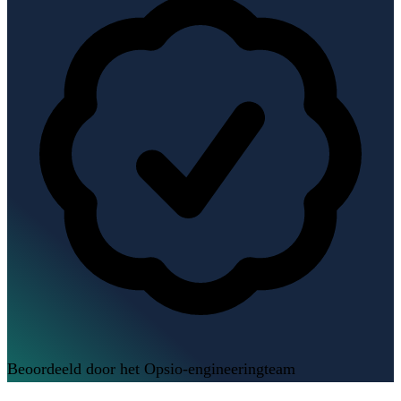
Beoordeeld door het Opsio-engineeringteam