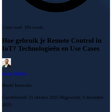
2 min
read
·
394
words
Hoe gebruik je Remote Control in
IoT? Technologieën en Use Cases
Jacob Stålbro
Hoofd Innovatie
Gepubliceerd
:
31 oktober 2025
·
Bijgewerkt
:
9 december
2025
·