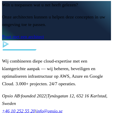
Wilt u toepassen wat u net heeft gelezen?
Onze architecten kunnen u helpen deze concepten in uw
omgeving toe te passen.
Praat met een architect
Wij combineren diepe cloud-expertise met een
klantgerichte aanpak — wij beheren, beveiligen en
optimaliseren infrastructuur op AWS, Azure en Google
Cloud. 3.000+ projecten. 24/7 operaties.
Opsio AB
·
founded 2022
|
Tynäsgatan 12, 652 16 Karlstad,
Sweden
+46 10 252 55 20
|
info@opsio.se