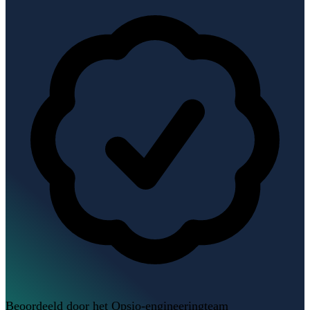
Beoordeeld door het Opsio-engineeringteam