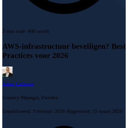
2 min
read
·
490
words
AWS-infrastructuur beveiligen? Best
Practices voor 2026
Johan Carlsson
Country Manager, Zweden
Gepubliceerd
:
9 februari 2026
·
Bijgewerkt
:
15 maart 2026
·