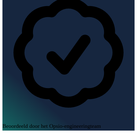
Beoordeeld door het Opsio-engineeringteam