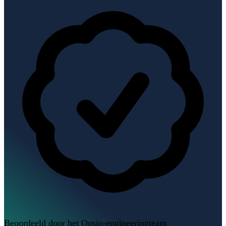
Beoordeeld door het Opsio-engineeringteam