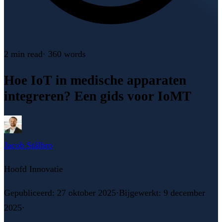
2 min
read
·
360
words
Hoe IoT in medische apparaten
integreren? Een gids voor IoMT
Jacob Stålbro
Hoofd Innovatie
Gepubliceerd
:
27 oktober 2025
·
Bijgewerkt
:
9 december
2025
·