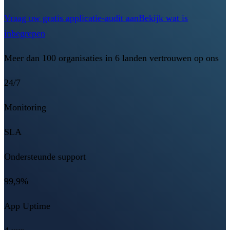
Vraag uw gratis applicatie-audit aan
Bekijk wat is
inbegrepen
Meer dan 100 organisaties in 6 landen vertrouwen op ons
24/7
Monitoring
SLA
Ondersteunde support
99,9%
App Uptime