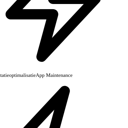
atieoptimalisatie
App Maintenance