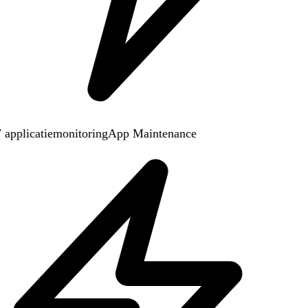
 applicatiemonitoring
App Maintenance