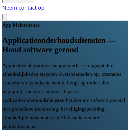
Neem contact op
App Maintenance
Applicatieonderhoudsdiensten —
Houd software gezond
Applicaties degraderen onopgemerkt — ongepatchte
afhankelijkheden stapelen kwetsbaarheden op, prestaties
eroderen en technische schuld hoopt op totdat elke
wijziging risicovol aanvoelt. Opsio's
applicatieonderhoudsdiensten houden uw software gezond
met proactieve monitoring, beveiligingspatching,
afhankelijkheidsupdates en SLA-ondersteunde
incidentrespons.