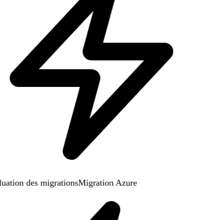
uation des migrations
Migration Azure