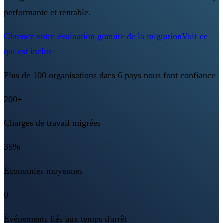
performante et rentable.
Obtenez votre évaluation gratuite de la migration
Voir ce
qui est inclus
Plus de 100 organisations dans 6 pays nous font confiance
200+
Charges de travail migrées
35%
Économies moyennes
0
Événements liés aux temps d'arrêt