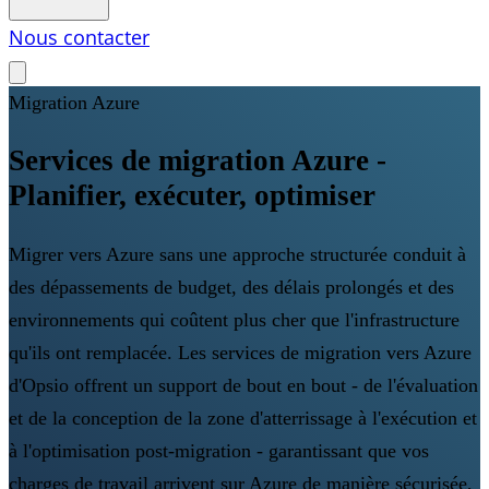
Nous contacter
Migration Azure
Services de migration Azure -
Planifier, exécuter, optimiser
Migrer vers Azure sans une approche structurée conduit à
des dépassements de budget, des délais prolongés et des
environnements qui coûtent plus cher que l'infrastructure
qu'ils ont remplacée. Les services de migration vers Azure
d'Opsio offrent un support de bout en bout - de l'évaluation
et de la conception de la zone d'atterrissage à l'exécution et
à l'optimisation post-migration - garantissant que vos
charges de travail arrivent sur Azure de manière sécurisée,