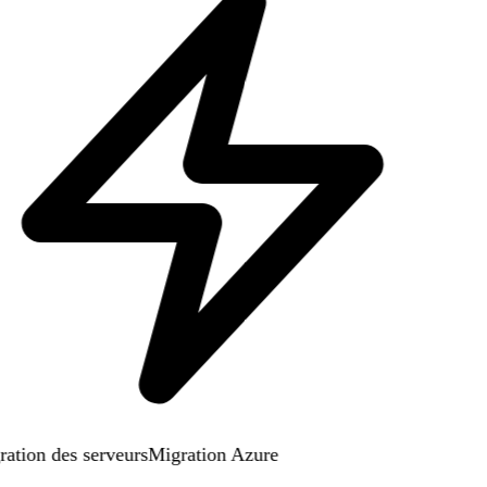
ation des serveurs
Migration Azure