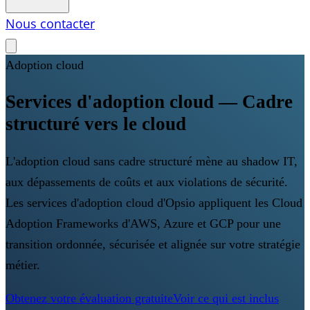
Nous contacter
Adoption cloud
Services d'adoption cloud — Cadre
structuré vers le cloud
L'adoption cloud sans cadre structuré mène au shadow IT,
aux dépassements de coûts et aux violations de sécurité.
Les services d'adoption cloud d'Opsio appliquent les Cloud
Adoption Frameworks d'AWS, Azure et GCP pour une
transition ordonnée, sécurisée et alignée sur votre stratégie
métier.
Obtenez votre évaluation gratuite
Voir ce qui est inclus