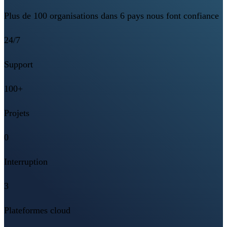
Plus de 100 organisations dans 6 pays nous font confiance
24/7
Support
100+
Projets
0
Interruption
3
Plateformes cloud