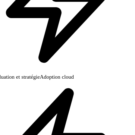
ation et stratégie
Adoption cloud