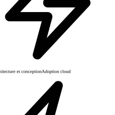
itecture et conception
Adoption cloud