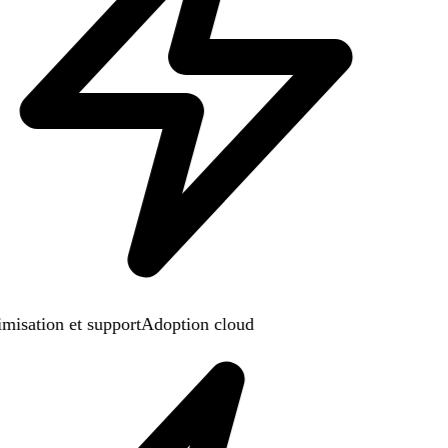
misation et support
Adoption cloud