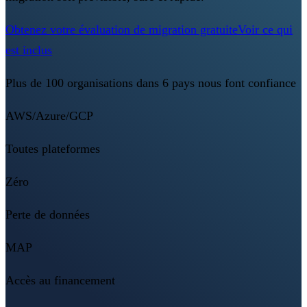
Obtenez votre évaluation de migration gratuite
Voir ce qui
est inclus
Plus de 100 organisations dans 6 pays nous font confiance
AWS/Azure/GCP
Toutes plateformes
Zéro
Perte de données
MAP
Accès au financement