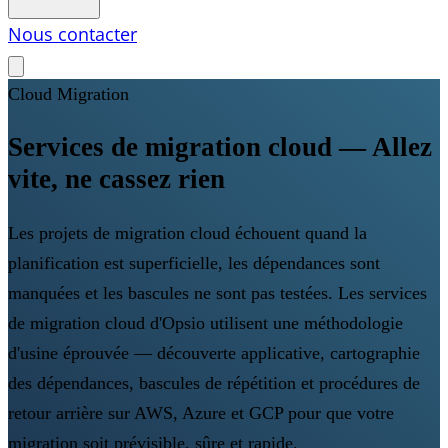
Nous contacter
Cloud Migration
Services de migration cloud — Allez
vite, ne cassez rien
Les projets de migration cloud échouent quand la
planification est superficielle, les dépendances sont
manquées et les bascules ne sont pas testées. Les services
de migration cloud d'Opsio utilisent une méthodologie
d'usine éprouvée — découverte applicative, cartographie
des dépendances, bascules de répétition et procédures de
retour arrière sur AWS, Azure et GCP pour que votre
migration soit prévisible, sûre et rapide.