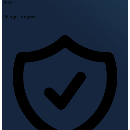
200+
Charges migrées