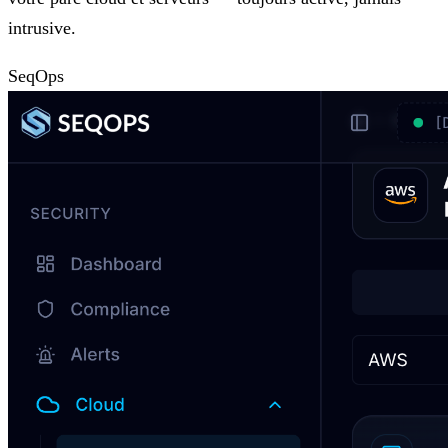
intrusive.
SeqOps