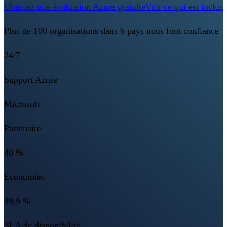
Obtenez une évaluation Azure gratuite
Voir ce qui est inclus
Plus de 100 organisations dans 6 pays nous font confiance
24/7
Support Azure
Microsoft
Partenaire
40 %
Économies
99,9 %
SLA de disponibilité