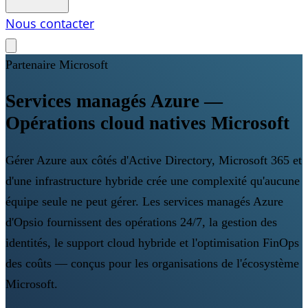
Nous contacter
Partenaire Microsoft
Services managés Azure —
Opérations cloud natives Microsoft
Gérer Azure aux côtés d'Active Directory, Microsoft 365 et
d'une infrastructure hybride crée une complexité qu'aucune
équipe seule ne peut gérer. Les services managés Azure
d'Opsio fournissent des opérations 24/7, la gestion des
identités, le support cloud hybride et l'optimisation FinOps
des coûts — conçus pour les organisations de l'écosystème
Microsoft.