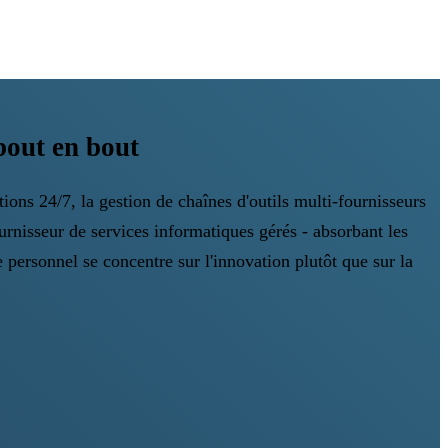
bout en bout
ions 24/7, la gestion de chaînes d'outils multi-fournisseurs
urnisseur de services informatiques gérés - absorbant les
re personnel se concentre sur l'innovation plutôt que sur la