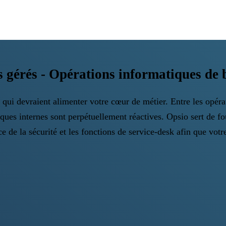
s gérés - Opérations informatiques de 
 qui devraient alimenter votre cœur de métier. Entre les opérat
iques internes sont perpétuellement réactives. Opsio sert de fo
nce de la sécurité et les fonctions de service-desk afin que vot