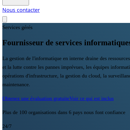
Nous contacter
Services gérés
Fournisseur de services informatique
La gestion de l'informatique en interne draine des ressources
et la lutte contre les pannes imprévues, les équipes informat
opérations d'infrastructure, la gestion du cloud, la surveilla
maintenance.
Obtenez une évaluation gratuite
Voir ce qui est inclus
Plus de 100 organisations dans 6 pays nous font confiance
24/7