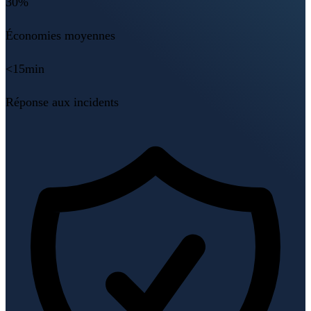
30%
Économies moyennes
<15min
Réponse aux incidents