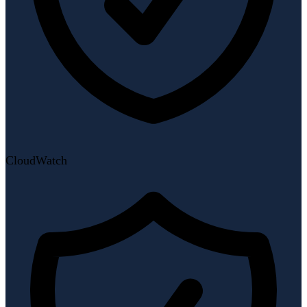
CloudWatch