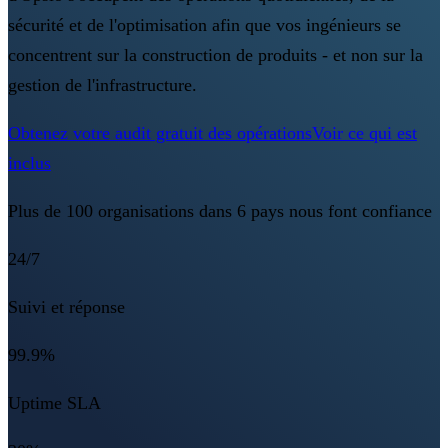
sécurité et de l'optimisation afin que vos ingénieurs se
concentrent sur la construction de produits - et non sur la
gestion de l'infrastructure.
Obtenez votre audit gratuit des opérations
Voir ce qui est
inclus
Plus de 100 organisations dans 6 pays nous font confiance
24/7
Suivi et réponse
99.9%
Uptime SLA