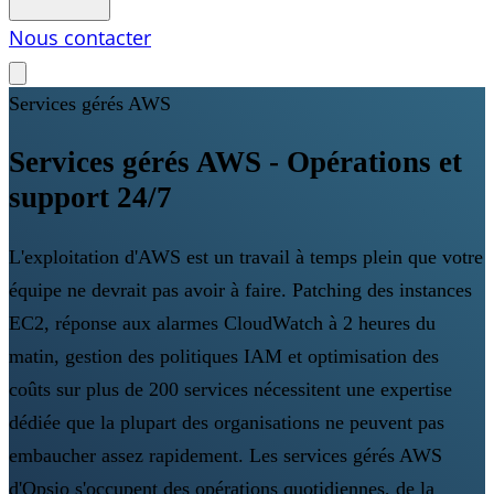
Nous contacter
Services gérés AWS
Services gérés AWS - Opérations et
support 24/7
L'exploitation d'AWS est un travail à temps plein que votre
équipe ne devrait pas avoir à faire. Patching des instances
EC2, réponse aux alarmes CloudWatch à 2 heures du
matin, gestion des politiques IAM et optimisation des
coûts sur plus de 200 services nécessitent une expertise
dédiée que la plupart des organisations ne peuvent pas
embaucher assez rapidement. Les services gérés AWS
d'Opsio s'occupent des opérations quotidiennes, de la