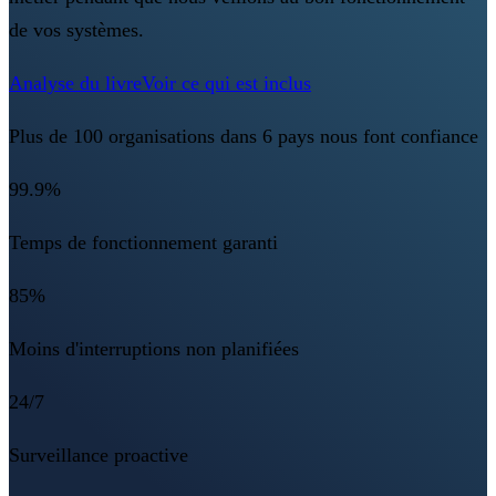
de vos systèmes.
Analyse du livre
Voir ce qui est inclus
Plus de 100 organisations dans 6 pays nous font confiance
99.9%
Temps de fonctionnement garanti
85%
Moins d'interruptions non planifiées
24/7
Surveillance proactive