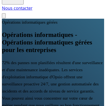
Nous contacter
Opérations informatiques gérées
Opérations informatiques -
Opérations informatiques gérées
pour les entreprises
72% des pannes non planifiées résultent d'une surveillance
et d'une maintenance inadéquates. Les services
d'exploitation informatique d'Opsio offrent une
surveillance proactive 24/7, une gestion automatisée des
incidents et des accords de niveau de service garantis.
Vous pouvez ainsi vous concentrer sur votre cœur de
métier pendant que nous veillons au bon fonctionnement